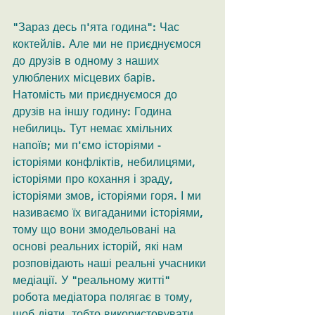
"Зараз десь п'ята година": Час 
коктейлів. Але ми не приєднуємося 
до друзів в одному з наших 
улюблених місцевих барів. 
Натомість ми приєднуємося до 
друзів на іншу годину: Година 
небилиць. Тут немає хмільних 
напоїв; ми п'ємо історіями - 
історіями конфліктів, небилицями, 
історіями про кохання і зраду, 
історіями змов, історіями горя. І ми 
називаємо їх вигаданими історіями, 
тому що вони змодельовані на 
основі реальних історій, які нам 
розповідають наші реальні учасники 
медіації. У "реальному житті" 
робота медіатора полягає в тому, 
щоб діяти, тобто використовувати 