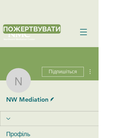
ПОЖЕРТВУВАТИ
Більше дій
Підпишіться
NW Mediation
Письменник
NW Mediation
Профіль