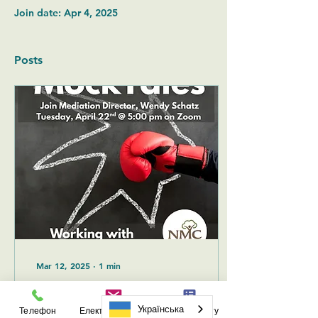
Join date: Apr 4, 2025
Posts
Mar 12, 2025
∙
1 min
MockTales Tuesday,
April 22nd
Українська
Телефон
Електронна пошта
Форма запиту